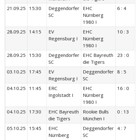
21.09.25
15:30
Deggendorfer
EHC
6 : 4
SC
Nürnberg
1980 I
28.09.25
14:15
EV
EHC
10 : 3
Regensburg I
Nürnberg
1980 I
28.09.25
15:30
Deggendorfer
EHC Bayreuth
23 : 0
SC
die Tigers
03.10.25
17:45
EV
Deggendorfer
8 : 5
Regensburg I
SC
04.10.25
11:45
ERC
EHC
16 : 0
Ingolstadt I
Nürnberg
1980 I
04.10.25
17:30
EHC Bayreuth
Rookie Bulls
0 : 13
die Tigers
München I
05.10.25
15:45
EHC
Deggendorfer
4 : 7
Nürnberg
SC