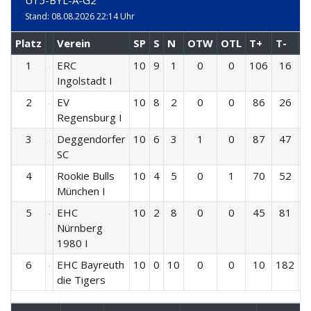
U15-BYL-A-G2
Stand: 08.08.2026 22:14 Uhr
Platz
Verein
SP
S
N
OTW
OTL
T+
T-
T
1
ERC
10
9
1
0
0
106
16
Ingolstadt I
2
EV
10
8
2
0
0
86
26
Regensburg I
3
Deggendorfer
10
6
3
1
0
87
47
SC
4
Rookie Bulls
10
4
5
0
1
70
52
München I
5
EHC
10
2
8
0
0
45
81
-
Nürnberg
1980 I
6
EHC Bayreuth
10
0
10
0
0
10
182
-
die Tigers