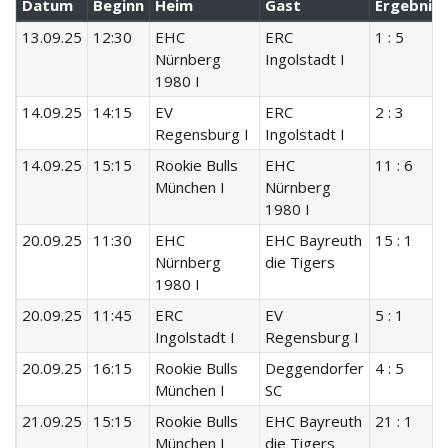
Datum
Beginn
Heim
Gast
Ergebnis
13.09.25
12:30
EHC
ERC
1 : 5
Nürnberg
Ingolstadt I
1980 I
14.09.25
14:15
EV
ERC
2 : 3
Regensburg I
Ingolstadt I
14.09.25
15:15
Rookie Bulls
EHC
11 : 6
München I
Nürnberg
1980 I
20.09.25
11:30
EHC
EHC Bayreuth
15 : 1
Nürnberg
die Tigers
1980 I
20.09.25
11:45
ERC
EV
5 : 1
Ingolstadt I
Regensburg I
20.09.25
16:15
Rookie Bulls
Deggendorfer
4 : 5
München I
SC
21.09.25
15:15
Rookie Bulls
EHC Bayreuth
21 : 1
München I
die Tigers