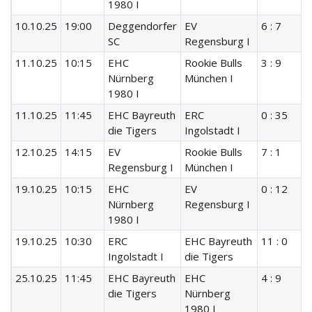
1980 I
10.10.25
19:00
Deggendorfer
EV
6 : 7
SC
Regensburg I
11.10.25
10:15
EHC
Rookie Bulls
3 : 9
Nürnberg
München I
1980 I
11.10.25
11:45
EHC Bayreuth
ERC
0 : 35
die Tigers
Ingolstadt I
12.10.25
14:15
EV
Rookie Bulls
7 : 1
Regensburg I
München I
19.10.25
10:15
EHC
EV
0 : 12
Nürnberg
Regensburg I
1980 I
19.10.25
10:30
ERC
EHC Bayreuth
11 : 0
Ingolstadt I
die Tigers
25.10.25
11:45
EHC Bayreuth
EHC
4 : 9
die Tigers
Nürnberg
1980 I