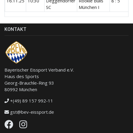
16.11.25
10:30
Deggendorfer
Rookie Bulls
8 : 5
SC
München I
KONTAKT
Bayerischer Eissport Verband e.V.
Haus des Sports
Georg-Brauchle-Ring 93
80992 München
+(49) 89 157 992-11
gst@bev-eissport.de