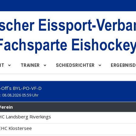
NT
TRAINER
SCHIEDSRICHTER
ERGEBNISD
-Off´s BYL-PO-VF-D
: 08.08.2026 05:59 Uhr
Verein
HC Landsberg Riverkings
EHC Klostersee