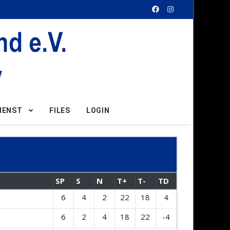
IENST
FILES
LOGIN
SP
S
N
T+
T-
TD
6
4
2
22
18
4
6
2
4
18
22
-4